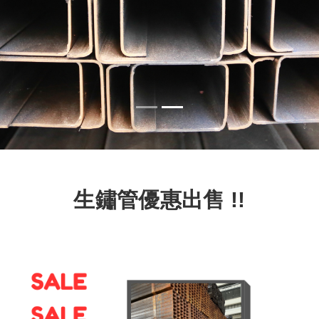
生鏽管
優惠
出售 !!